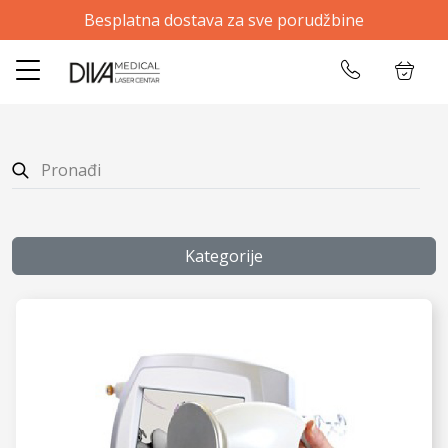
Besplatna dostava za sve porudžbine
✕
Početna
Ulogujte se
Prodavnica
O nama
Kontakt
Kategorije