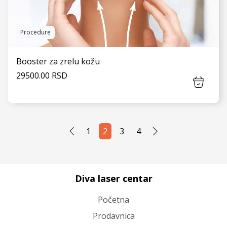
Procedure
Booster za zrelu kožu
29500.00 RSD
1
2
3
4
VIDI JOŠ
Diva laser centar
Početna
Prodavnica