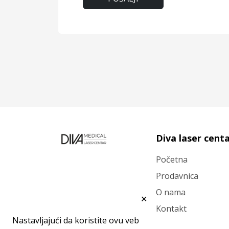
Diva laser cent
Početna
Prodavnica
O nama
✕
Kontakt
Nastavljajući da koristite ovu veb