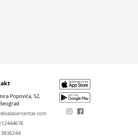
takt
mira Popovića, 52,
 Beograd
divalasercentar.com
112444676
13836244