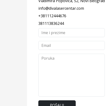
Vladimira Popovića, 52, Novi Beograd
info@divalasercentar.com
+381112444676
381113836244
POŠALJI