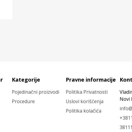
ar
Kategorije
Pravne informacije
Kon
Pojedinačni proizvodi
Politika Privatnosti
Vladi
Novi
Procedure
Uslovi korišćenja
info@
Politika kolačića
+381
3811