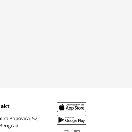
takt
mira Popovića, 52,
 Beograd