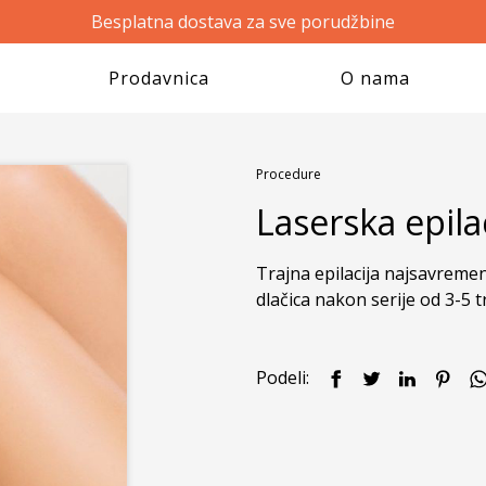
Besplatna dostava za sve porudžbine
Prodavnica
O nama
Procedure
Laserska epila
Trajna epilacija najsavremen
dlačica nakon serije od 3-5 
Podeli: