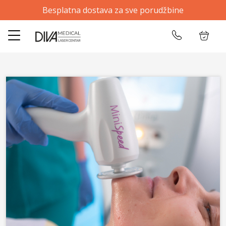
Besplatna dostava za sve porudžbine
✕
Početna
Ulogujte se
Prodavnica
O nama
Kontakt