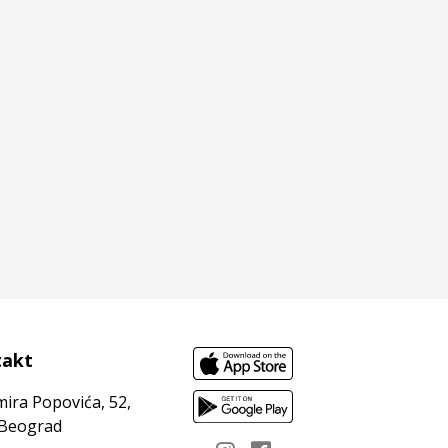
takt
mira Popovića, 52,
 Beograd