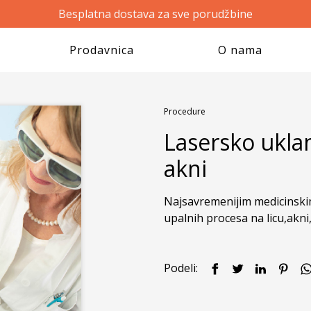
Besplatna dostava za sve porudžbine
Prodavnica
O nama
Procedure
Lasersko uklan
akni
Najsavremenijim medicinskim
upalnih procesa na licu,akni,o
Podeli: